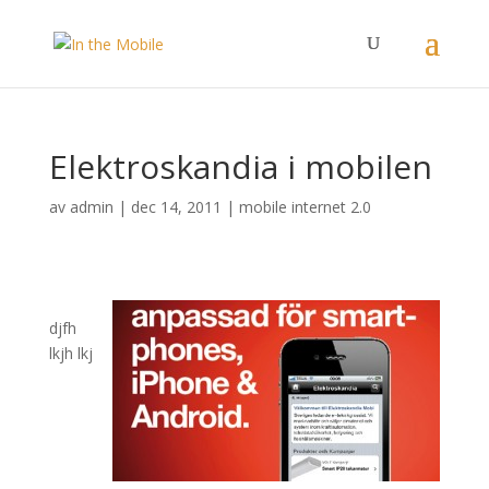
Elektroskandia i mobilen
av
admin
|
dec 14, 2011
|
mobile internet 2.0
djfh
lkjh lkj